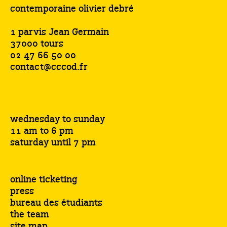
contemporaine olivier debré
1 parvis Jean Germain
37000 tours
02 47 66 50 00
contact@cccod.fr
wednesday to sunday
11 am to 6 pm
saturday until 7 pm
online ticketing
press
bureau des étudiants
the team
site map