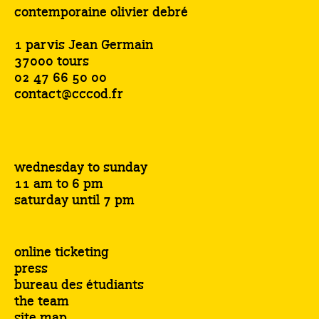
contemporaine olivier debré
1 parvis Jean Germain
37000 tours
02 47 66 50 00
contact@cccod.fr
wednesday to sunday
11 am to 6 pm
saturday until 7 pm
online ticketing
press
bureau des étudiants
the team
site map