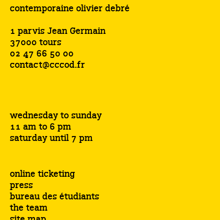
contemporaine olivier debré
1 parvis Jean Germain
37000 tours
02 47 66 50 00
contact@cccod.fr
wednesday to sunday
11 am to 6 pm
saturday until 7 pm
online ticketing
press
bureau des étudiants
the team
site map