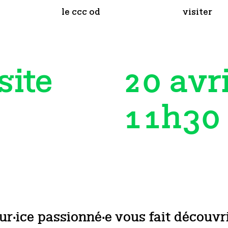
le ccc od
visiter
20 avr
site
11h30
r·ice passionné·e vous fait découvr