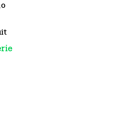
30
it
erie