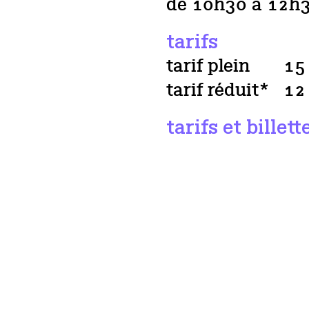
de 10h30 à 12h
tarifs
tarif plein
15
tarif réduit*
12
tarifs et billett