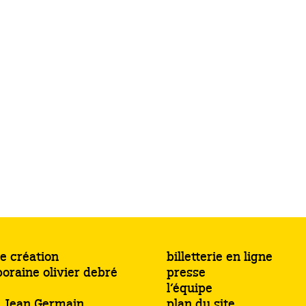
e création
billetterie en ligne
oraine olivier debré
presse
l’équipe
s Jean Germain
plan du site