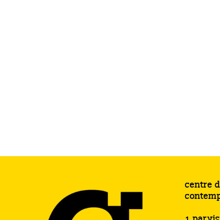
centre d
contemp
1 parvi