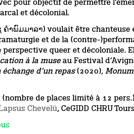
ec pour objectif de permettre l’éme
arcal et décolonial.
ຊ ຄຳພົມມາລາ
) voulait être chanteuse 
 dramaturgie et de la (contre-)perform
perspective queer et décoloniale. E
cation à la muse
au Festival d’Avign
n échange d’un repas
(2020),
Monume
n (nombre de places limité à 12 pers.
Lapsus Chevelü
, CeGIDD CHRU Tour
ous