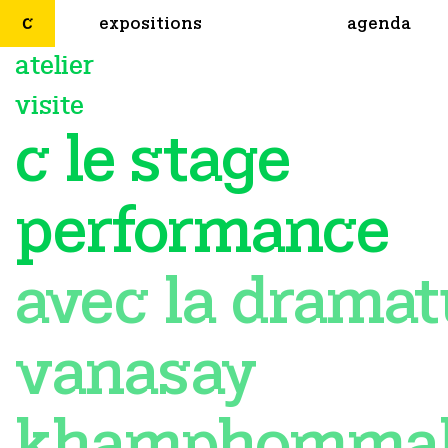
expositions
agenda
atelier
visite
c le stage
performance
avec la drama
vanasay
khamphomma