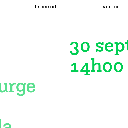
le ccc od
visiter
30 sep
14h00
turge
la