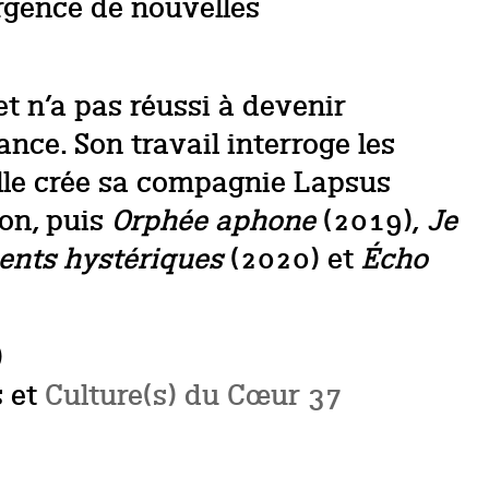
rgence de nouvelles
et n’a pas réussi à devenir
ance. Son travail interroge les
lle crée sa compagnie Lapsus
on, puis
Orphée aphone
(2019),
Je
nts hystériques
(2020) et
Écho
)
s et
Culture(s) du Cœur 37