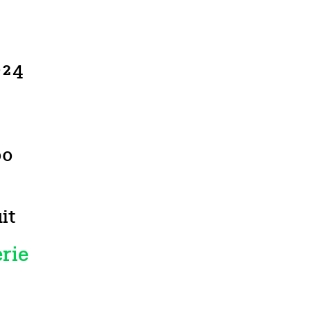
024
00
it
erie