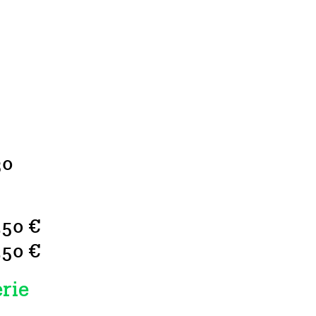
30
.50 €
.50 €
erie