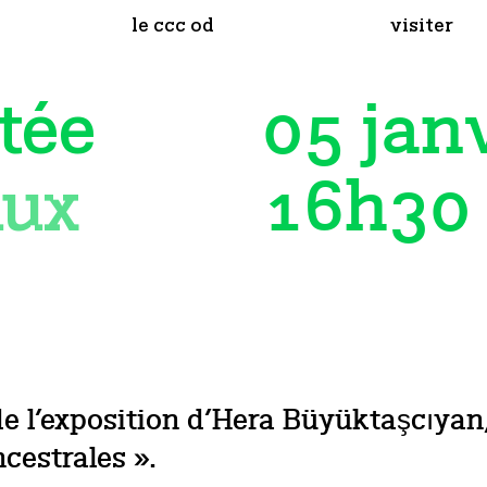
le ccc od
visiter
05 jan
tée
16h30
aux
de l’exposition d’Hera Büyüktaşcıya
ncestrales ».