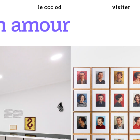
le ccc od
visiter
n amour