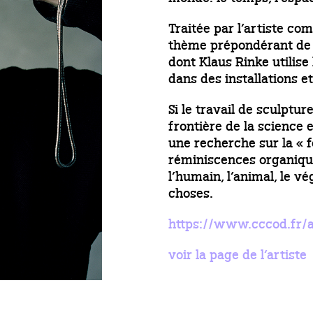
Traitée par l’artiste co
thème prépondérant de
dont Klaus Rinke utilise 
dans des installations et
Si le travail de sculptu
frontière de la science e
une recherche sur la « f
réminiscences organique
l’humain, l’animal, le vé
choses.
https://www.cccod.fr/ar
voir la page de l’artiste