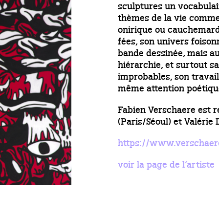
sculptures un vocabulai
thèmes de la vie comme l
onirique ou cauchemard
fées, son univers foison
bande dessinée, mais aus
hiérarchie, et surtout s
improbables, son travai
même attention poétiqu
Fabien Verschaere est re
(Paris/Séoul) et Valérie 
https://www.verschaer
voir la page de l’artiste