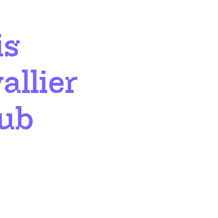
is
allier
lub