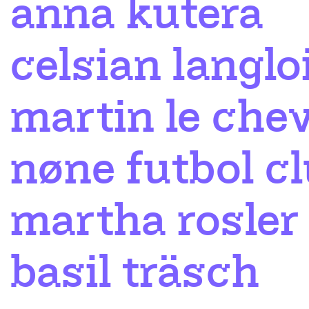
anna kutera
celsian langlo
martin le chev
nøne futbol c
martha rosler
basil träsch