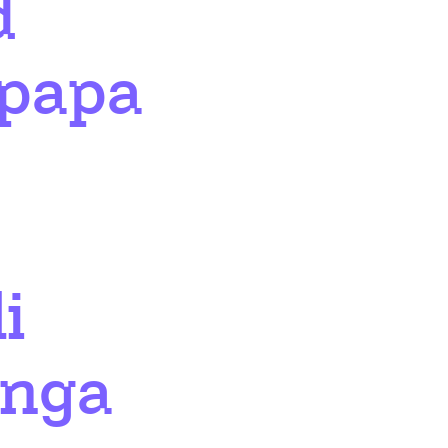
d
 papa
i
anga