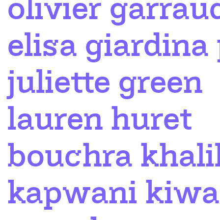
olivier garrau
elisa giardina
juliette green
lauren huret
bouchra khalil
kapwani kiw