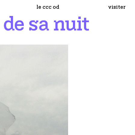
le ccc od
visiter
l de sa nuit