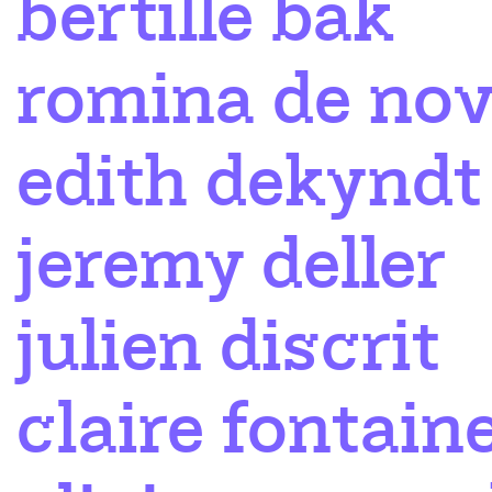
bertille bak
romina de nov
edith dekyndt
jeremy deller
julien discrit
claire fontain