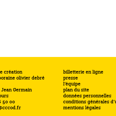
e création
billetterie en ligne
oraine olivier debré
presse
l’équipe
s Jean Germain
plan du site
ours
données personnelles
6 50 00
conditions générales d’u
@cccod.fr
mentions légales