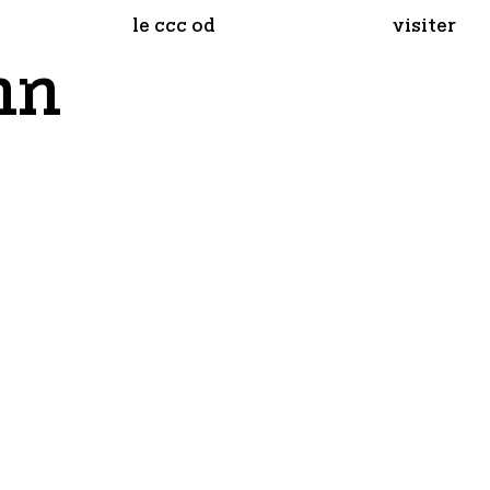
le ccc od
visiter
nn