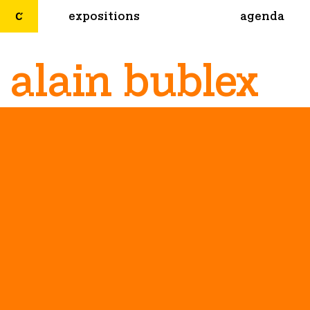
expositions
agenda
alain bublex