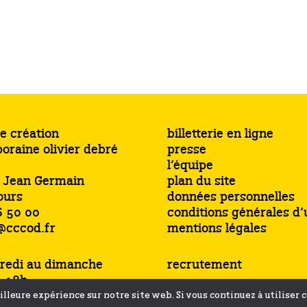
e création
billetterie en ligne
oraine olivier debré
presse
l’équipe
s Jean Germain
plan du site
ours
données personnelles
6 50 00
conditions générales d’u
@cccod.fr
mentions légales
redi au dimanche
recrutement
à 18h
jusqu’à 19h
lleure expérience sur notre site web. Si vous continuez à utiliser 