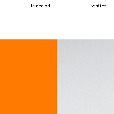
le ccc od
visiter