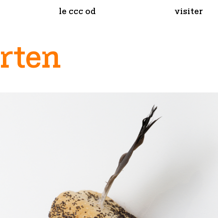
le ccc od
visiter
rten