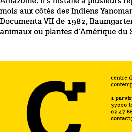
Amazonie. Il s‘installe à plusieurs 
mois aux côtés des Indiens Yanomam
Documenta VII de 1982, Baumgarten 
animaux ou plantes d’Amérique du 
centre d
contemp
1 parvi
37000 t
02 47 6
contact