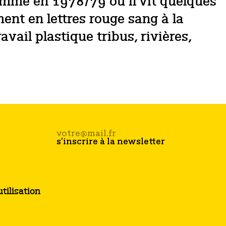
comme en 1978/79 où il vit quelques
nt en lettres rouge sang à la
il plastique tribus, rivières,
tilisation