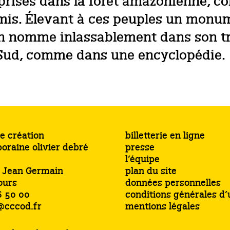
reprises dans la forêt amazonienne, 
is. Élevant à ces peuples un monume
nomme inlassablement dans son trava
Sud, comme dans une encyclopédie.
e création
billetterie en ligne
oraine olivier debré
presse
l’équipe
s Jean Germain
plan du site
ours
données personnelles
6 50 00
conditions générales d’u
@cccod.fr
mentions légales