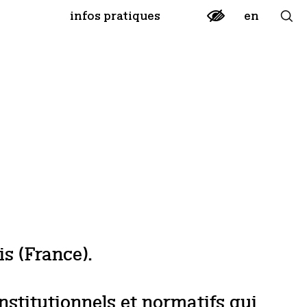
en
infos pratiques
is (France).
nstitutionnels et normatifs qui