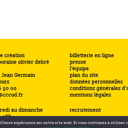
e création
billetterie en ligne
oraine olivier debré
presse
l’équipe
s Jean Germain
plan du site
ours
données personnelles
6 50 00
conditions générales d’u
@cccod.fr
mentions légales
redi au dimanche
recrutement
à 18h
jusqu’à 19h
lleure expérience sur notre site web. Si vous continuez à utiliser 