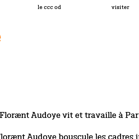
le ccc od
visiter
e
Florænt Audoye vit et travaille à Par
Florænt Audoye bouscule les cadres i