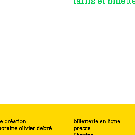
tarifs et billett
e création
billetterie en ligne
oraine olivier debré
presse