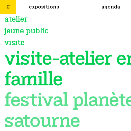
expositions
agenda
atelier
jeune public
visite
visite-atelier e
famille
festival planèt
satourne