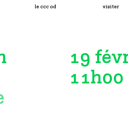
le ccc od
visiter
19 fév
n
11h00
e