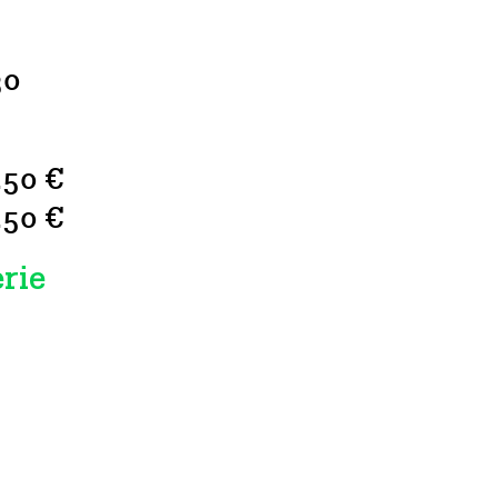
30
.50 €
.50 €
erie