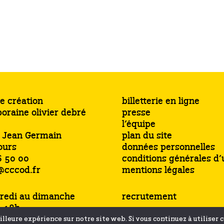
e création
billetterie en ligne
oraine olivier debré
presse
l’équipe
s Jean Germain
plan du site
ours
données personnelles
6 50 00
conditions générales d’u
@cccod.fr
mentions légales
redi au dimanche
recrutement
à 18h
jusqu’à 19h
lleure expérience sur notre site web. Si vous continuez à utiliser 