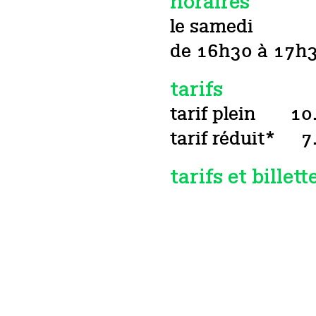
horaires
le samedi
de 16h30 à 17h
tarifs
tarif plein
10
tarif réduit*
7
tarifs et billett