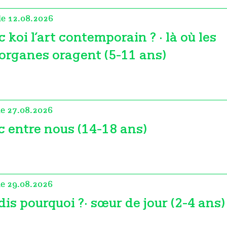
le 12.08.2026
c koi l’art contemporain ? · là où les
organes oragent (5-11 ans)
le 27.08.2026
c entre nous (14-18 ans)
le 29.08.2026
dis pourquoi ?· sœur de jour (2-4 ans)