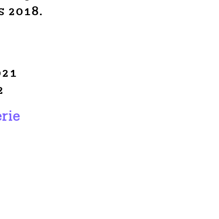
s 2018.
021
2
erie