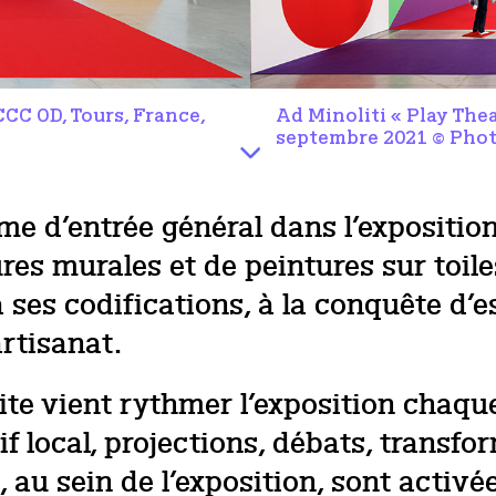
CCC OD, Tours, France,
Ad Minoliti « Play Thea
septembre 2021 © Photo
e d’entrée général dans l’exposition.
s murales et de peintures sur toiles
t à ses codifications, à la conquête 
artisanat.
te vient rythmer l’exposition chaqu
f local, projections, débats, transfo
s, au sein de l’exposition, sont activ