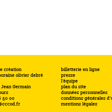
e création
billetterie en ligne
oraine olivier debré
presse
l’équipe
s Jean Germain
plan du site
ours
données personnelles
6 50 00
conditions générales d’u
@cccod.fr
mentions légales