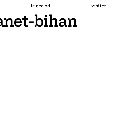
le ccc od
visiter
anet-bihan