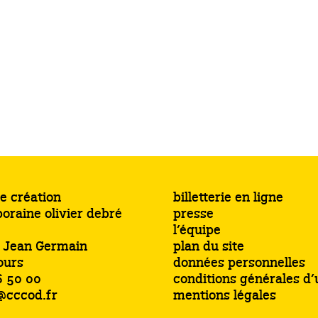
e création
billetterie en ligne
oraine olivier debré
presse
l’équipe
s Jean Germain
plan du site
ours
données personnelles
6 50 00
conditions générales d’u
@cccod.fr
mentions légales