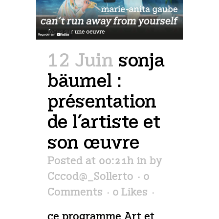
12 Juin
sonja
bäumel :
présentation
de l’artiste et
son œuvre
Posted at 00:21h
in
by
Cccod@_Sollerto
0
Comments
0
Likes
ce programme Art et