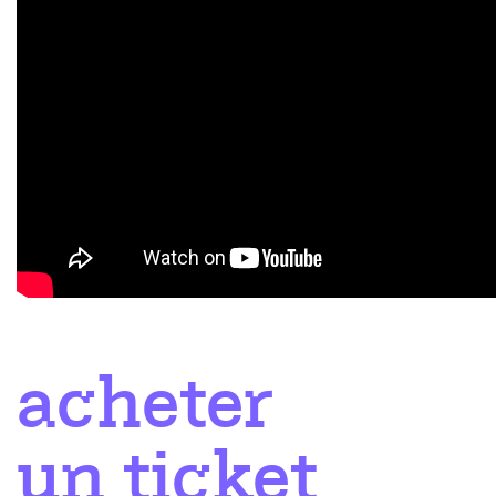
acheter
un ticket