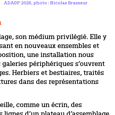
ADAGP 2026, photo : Nicolas Brasseur
h
lage, son médium privilégié. Elle y
osant en nouveaux ensembles et
position, une installation nous
s galeries périphériques s’ouvrent
s. Herbiers et bestiaires, traités
extures dans des représentations
ueille, comme un écrin, des
es lignes d’un plateau d’assemblage,