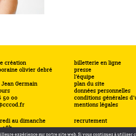
e création
billetterie en ligne
oraine olivier debré
presse
l’équipe
s Jean Germain
plan du site
ours
données personnelles
6 50 00
conditions générales d’u
@cccod.fr
mentions légales
redi au dimanche
recrutement
à 18h
jusqu’à 19h
lleure expérience sur notre site web. Si vous continuez à utiliser 