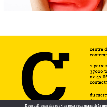
centre d
contemp
1 parvi
37000 t
02 47 6
contact
du merc
de 11h 
samedi 
Nous utilisons des cookies pour vous garantir la mei