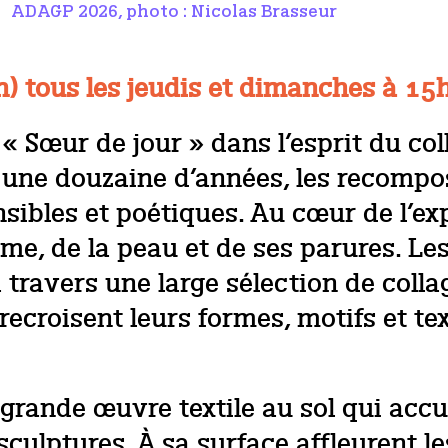
ADAGP 2026, photo : Nicolas Brasseur
in) tous les jeudis et dimanches à 15
« Sœur de jour » dans l’esprit du col
s une douzaine d’années, les recomp
nsibles et poétiques. Au cœur de l’ex
me, de la peau et de ses parures. Le
ravers une large sélection de collage
recroisent leurs formes, motifs et t
a grande œuvre textile au sol qui acc
culptures. À sa surface affleurent l