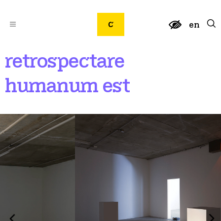
en
retrospectare
humanum est